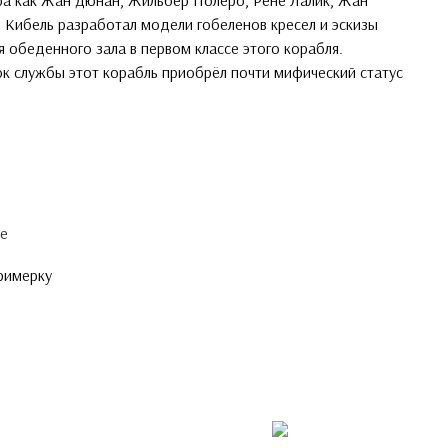
а как Жан Дюнан, Жильбер Полеро, Рене Лалик, Жан
 Кибель разработал модели гобеленов кресел и эскизы
 обеденного зала в первом классе этого корабля.
ок службы этот корабль приобрёл почти мифический статус
ое
примерку